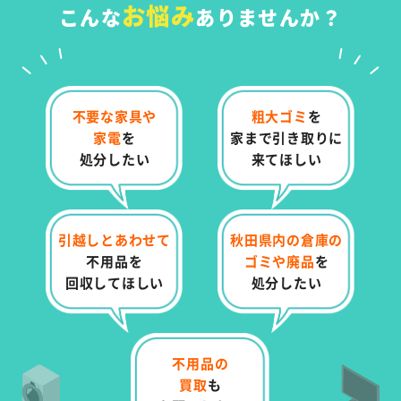
お悩み
こんな
ありませんか？
不要な家具や
粗大ゴミ
を
家電
を
家まで
引き取りに
処分したい
来てほしい
引越しとあわせて
秋田県内の倉庫の
不用品を
ゴミや
廃品
を
回収してほしい
処分したい
不用品の
買取
も