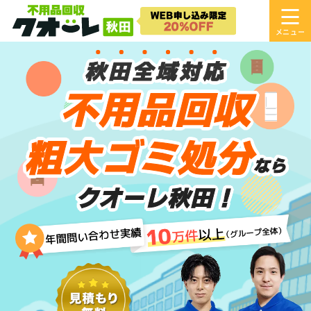
秋田全域対応
不用品回収
粗大ゴミ処分
なら
クオーレ秋田！