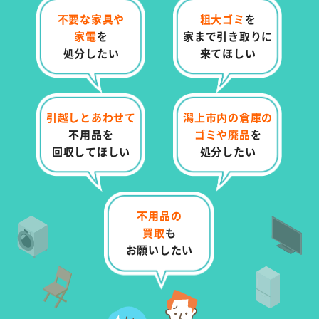
不要な家具や
粗大ゴミ
を
家電
を
家まで
引き取りに
処分したい
来てほしい
引越しとあわせて
潟上市内の倉庫の
不用品を
ゴミや
廃品
を
回収してほしい
処分したい
不用品の
買取
も
お願いしたい