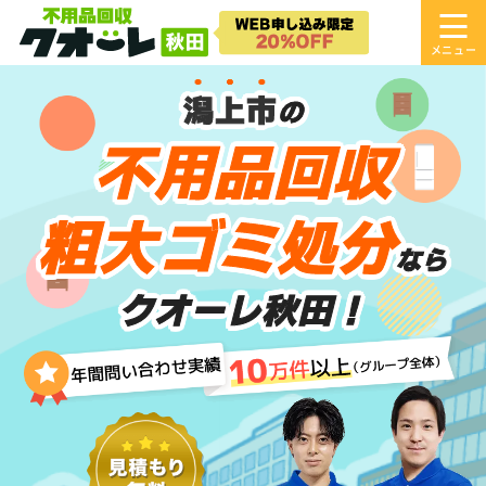
潟上市
の
不用品回収
粗大ゴミ処分
なら
クオーレ秋田！