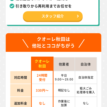
引き取りから再利用までお任せを
スタッフ紹介
クオーレ秋田は
他社とココがちがう
クオーレ
他業者
自治体
秋田
24時間
平日
対応時間
自治体指定
受付
9:00～19:00
粗大ごみ
料金
330円～
明記なし
処理券を
購入
作業後に
追加料金
なし
なし
加算