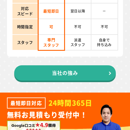
対応
最短即日
翌日以降
－
スピード
時間指定
可
不可
不可
専門
派遣
自身で
スタッフ
スタッフ
スタッフ
持ち込み
当社の強み
24時間365日
最短即日対応
無料お見積もり受付中！
★4.9
Google口コミ
獲得