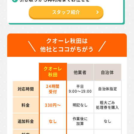
スタッフ紹介
クオーレ秋田は
他社とココがちがう
クオーレ
他業者
自治体
秋田
24時間
平日
対応時間
自治体指定
受付
9:00～19:00
粗大ごみ
料金
330円～
明記なし
処理券を
購入
作業後に
追加料金
なし
なし
加算