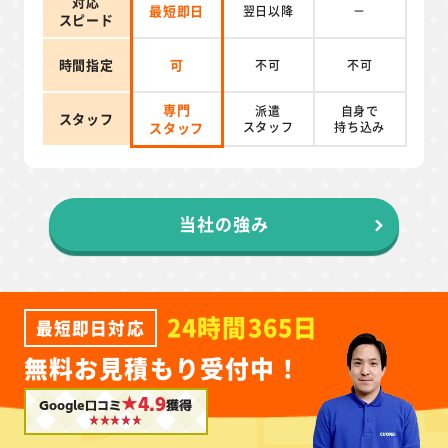
対応
最短即日
翌日以降
－
スピード
時間指定
可
不可
不可
専門
派遣
自身で
スタッフ
スタッフ
スタッフ
持ち込み
当社の強み
24時間365日
最短即日対応
無料お見積もり受付中！
★4.9
Google口コミ
獲得