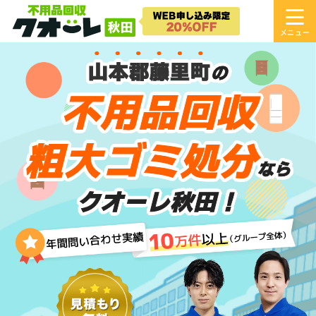
山本郡藤里町
の
不用品回収
粗大ゴミ処分
なら
クオーレ秋田！