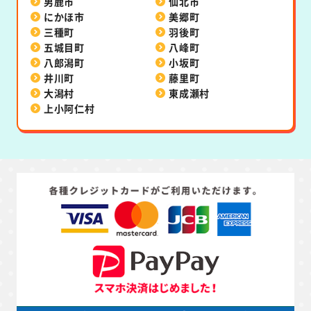
男鹿市
仙北市
にかほ市
美郷町
三種町
羽後町
五城目町
八峰町
八郎潟町
小坂町
井川町
藤里町
大潟村
東成瀬村
上小阿仁村