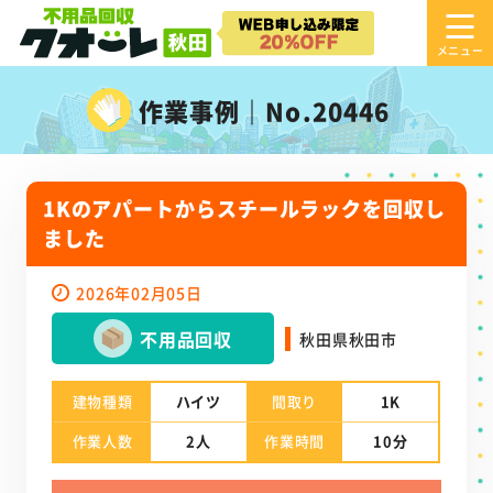
作業事例｜No.20446
1Kのアパートからスチールラックを回収し
ました
2026年02月05日
不用品回収
秋田県秋田市
建物種類
ハイツ
間取り
1K
作業人数
2人
作業時間
10分