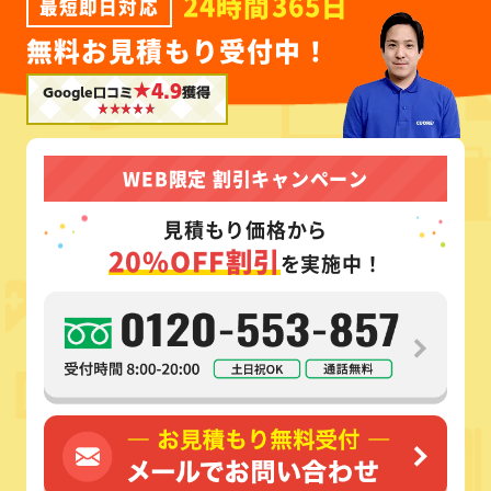
24時間365日
最短即日対応
無料お見積もり受付中！
★4.9
Google口コミ
獲得
WEB限定 割引キャンペーン
見積もり価格から
20%OFF割引
を実施中！