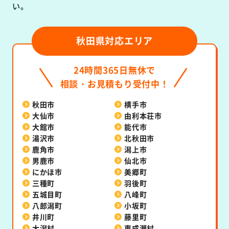
い。
秋田県対応エリア
24時間365日無休で
相談・お見積もり受付中！
秋田市
横手市
大仙市
由利本荘市
大館市
能代市
湯沢市
北秋田市
鹿角市
潟上市
男鹿市
仙北市
にかほ市
美郷町
三種町
羽後町
五城目町
八峰町
八郎潟町
小坂町
井川町
藤里町
大潟村
東成瀬村