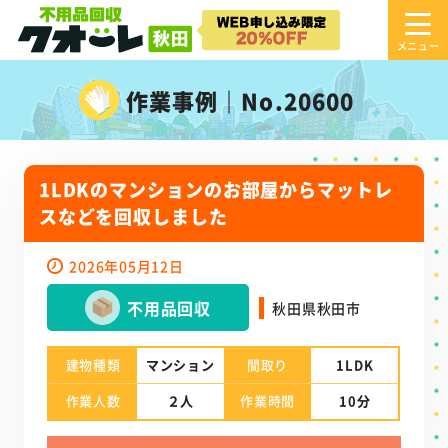
作業事例｜No.20600
1LDKのマンションのお部屋からマットレ
スなどを回収しました
2026年05月12日
不用品回収
秋田県秋田市
建物種類
マンション
間取り
1LDK
作業人数
２人
作業時間
10分