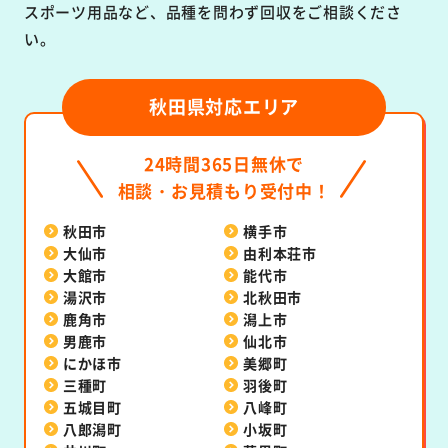
スポーツ用品など、品種を問わず回収をご相談くださ
い。
秋田県対応エリア
24時間365日無休で
相談・お見積もり受付中！
秋田市
横手市
大仙市
由利本荘市
大館市
能代市
湯沢市
北秋田市
鹿角市
潟上市
男鹿市
仙北市
にかほ市
美郷町
三種町
羽後町
五城目町
八峰町
八郎潟町
小坂町