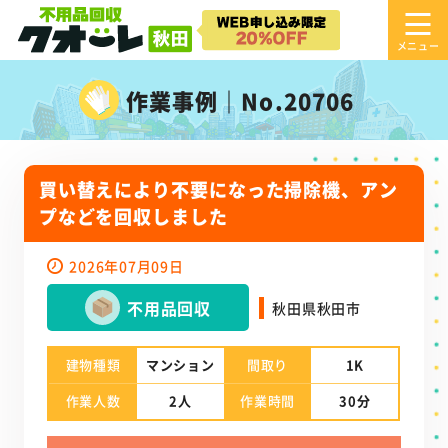
作業事例｜No.20706
買い替えにより不要になった掃除機、アン
プなどを回収しました
2026年07月09日
不用品回収
秋田県秋田市
建物種類
マンション
間取り
1K
作業人数
2人
作業時間
30分